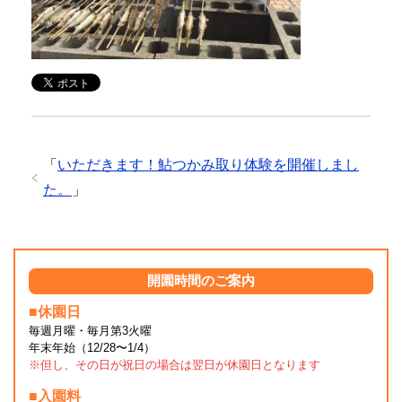
「
いただきます！鮎つかみ取り体験を開催しまし
た。
」
開園時間のご案内
■休園日
毎週月曜・毎月第3火曜
年末年始（12/28〜1/4）
※但し、その日が祝日の場合は翌日が休園日となります
■入園料