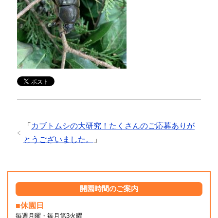
「
カブトムシの大研究！たくさんのご応募ありが
とうございました。
」
開園時間のご案内
■休園日
毎週月曜・毎月第3火曜