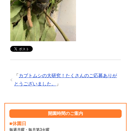
「
カブトムシの大研究！たくさんのご応募ありが
とうございました。
」
開園時間のご案内
■休園日
毎週月曜・毎月第3火曜