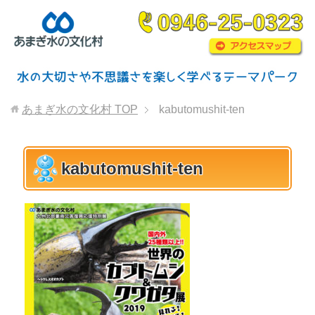
あまぎ水の文化村
TOP
kabutomushit-ten
kabutomushit-ten