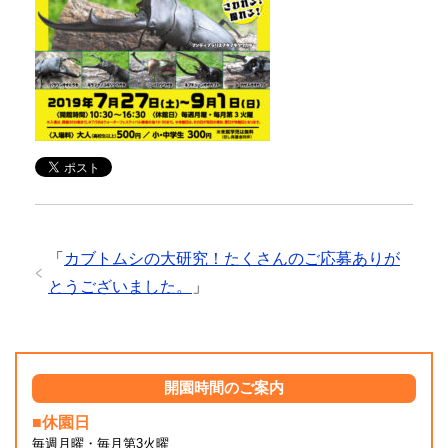
「
カブトムシの大研究！たくさんのご応募ありが
とうございました。
」
開園時間のご案内
■休園日
毎週月曜・毎月第3火曜