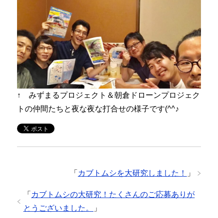
↑ みずまるプロジェクト＆朝倉ドローンプロジェク
トの仲間たちと夜な夜な打合せの様子です(^^♪
「
カブトムシを大研究しました！
」
「
カブトムシの大研究！たくさんのご応募ありが
とうございました。
」