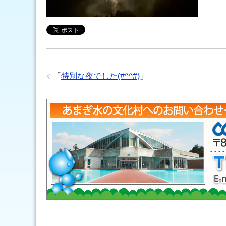
「
特別な夜でした(#^^#)
」