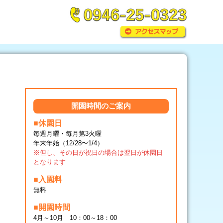
開園時間のご案内
■休園日
毎週月曜・毎月第3火曜
年末年始（12/28〜1/4）
※但し、その日が祝日の場合は翌日が休園日
となります
■入園料
無料
■開園時間
4月～10月 10：00～18：00