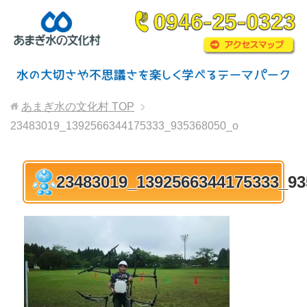
あまぎ水の文化村
TOP
23483019_1392566344175333_935368050_o
23483019_1392566344175333_93