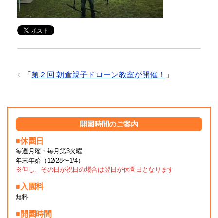
「
第２回 朝倉親子ドローン教室が開催！
」
開園時間のご案内
■休園日
毎週月曜・毎月第3火曜
年末年始（12/28〜1/4）
※但し、その日が祝日の場合は翌日が休園日となります
■入園料
無料
■開園時間