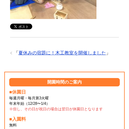
「
夏休みの宿題に！木工教室を開催しました
」
開園時間のご案内
■休園日
毎週月曜・毎月第3火曜
年末年始（12/28〜1/4）
※但し、その日が祝日の場合は翌日が休園日となります
■入園料
無料