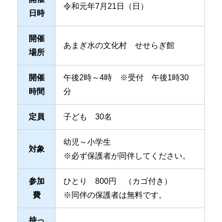
令和元年7月21日（日）
日時
開催
あまぎ水の文化村 せせらぎ館
場所
開催
午後2時～4時 ※受付 午後1時30
時間
分
定員
子ども 30名
幼児～小学生
対象
※必ず保護者が同伴してください。
参加
ひとり 800円 （カゴ付き）
費
※同伴の保護者は無料です。
持っ