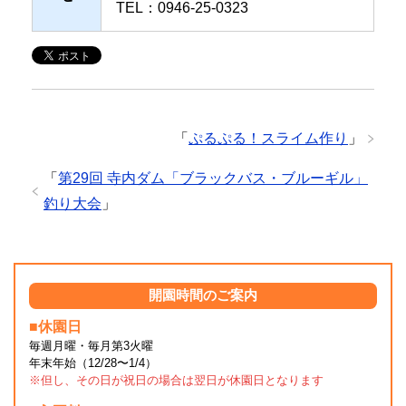
TEL：0946-25-0323
「
ぷるぷる！スライム作り
」
「
第29回 寺内ダム「ブラックバス・ブルーギル」
釣り大会
」
開園時間のご案内
■休園日
毎週月曜・毎月第3火曜
年末年始（12/28〜1/4）
※但し、その日が祝日の場合は翌日が休園日となります