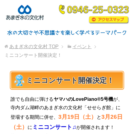
あまぎ水の文化村
TOP
イベント
ミニコンサート開催決定！
ミニコンサート開催決定！
誰でも自由に弾ける
ヤマハのLovePiano®5号機
が、
寺内ダム湖畔のあまぎ水の文化村「せせらぎ館」に
3月19日（土）
3月26日
登場する期間に併せ、
と
（土）
ミニコンサート♫
に
が開催されます！