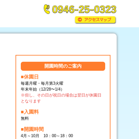
開園時間のご案内
■休園日
毎週月曜・毎月第3火曜
年末年始（12/28〜1/4）
※但し、その日が祝日の場合は翌日が休園日
となります
■入園料
無料
■開園時間
4月～10月 10：00～18：00