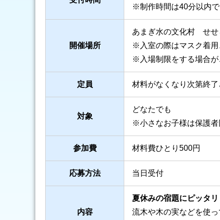
※制作時間は40分以内
あまぎ水の文化村 せせ
開催場所
※入室の際はマスク着用
※入場制限をする場合が
定員
材料がなくなり次第終了
どなたでも
対象
※小さなお子様は保護者
参加費
材料費ひとり500円
応募方法
当日受付
夏休みの宿題にピッタリ
内容
流木や木の実などを使っ