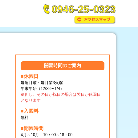
開園時間のご案内
■休園日
毎週月曜・毎月第3火曜
年末年始（12/28〜1/4）
※但し、その日が祝日の場合は翌日が休園日
となります
■入園料
無料
■開園時間
4月～10月 10：00～18：00