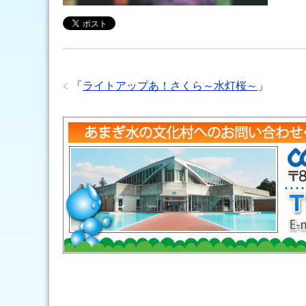
「
ライトアップあ！さくら～水灯桜～
」