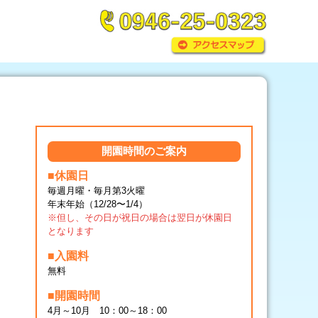
開園時間のご案内
■休園日
毎週月曜・毎月第3火曜
年末年始（12/28〜1/4）
※但し、その日が祝日の場合は翌日が休園日
となります
■入園料
無料
■開園時間
4月～10月 10：00～18：00