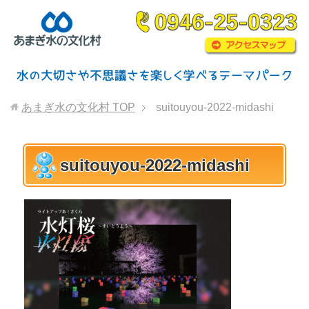
あまぎ水の文化村
TOP
suitouyou-2022-midashi
suitouyou-2022-midashi