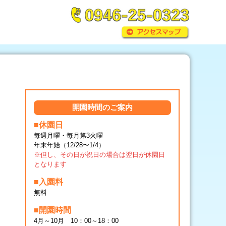
開園時間のご案内
■休園日
毎週月曜・毎月第3火曜
年末年始（12/28〜1/4）
※但し、その日が祝日の場合は翌日が休園日
となります
■入園料
無料
■開園時間
4月～10月 10：00～18：00