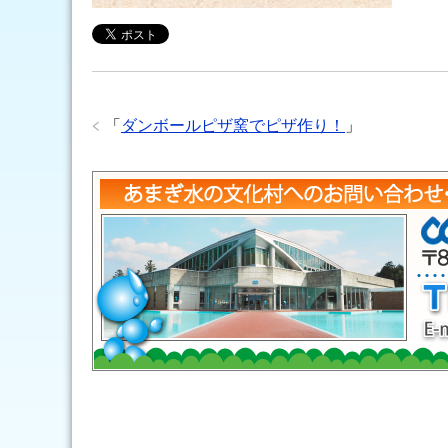
「
ダンボールピザ窯でピザ作り！
」