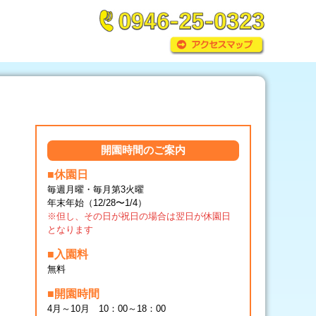
開園時間のご案内
■休園日
毎週月曜・毎月第3火曜
年末年始（12/28〜1/4）
※但し、その日が祝日の場合は翌日が休園日
となります
■入園料
無料
■開園時間
4月～10月 10：00～18：00