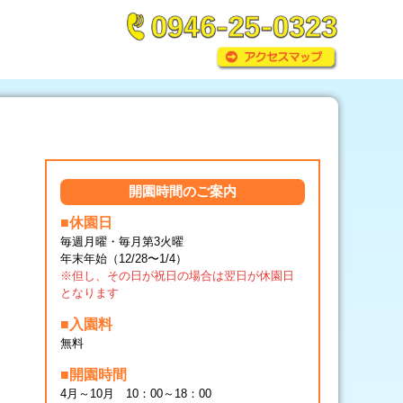
開園時間のご案内
■休園日
毎週月曜・毎月第3火曜
年末年始（12/28〜1/4）
※但し、その日が祝日の場合は翌日が休園日
となります
■入園料
無料
■開園時間
4月～10月 10：00～18：00