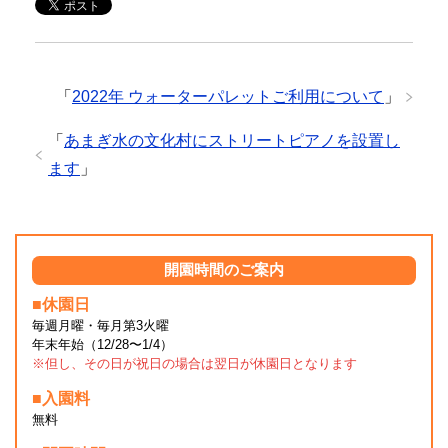
「
2022年 ウォーターパレットご利用について
」
「
あまぎ水の文化村にストリートピアノを設置し
ます
」
開園時間のご案内
■休園日
毎週月曜・毎月第3火曜
年末年始（12/28〜1/4）
※但し、その日が祝日の場合は翌日が休園日となります
■入園料
無料