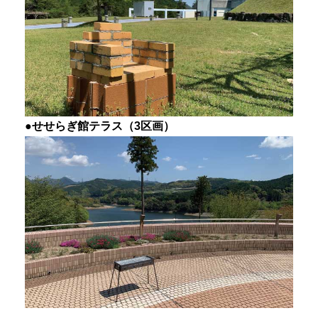
●せせらぎ館テラス（3区画）