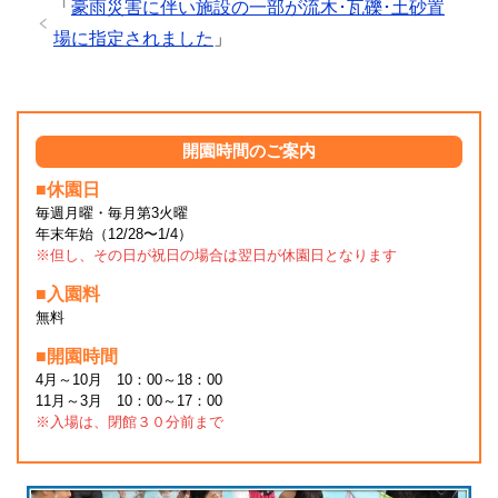
「
豪雨災害に伴い施設の一部が流木･瓦礫･土砂置
場に指定されました
」
開園時間のご案内
■休園日
毎週月曜・毎月第3火曜
年末年始（12/28〜1/4）
※但し、その日が祝日の場合は翌日が休園日となります
■入園料
無料
■開園時間
4月～10月 10：00～18：00
11月～3月 10：00～17：00
※入場は、閉館３０分前まで