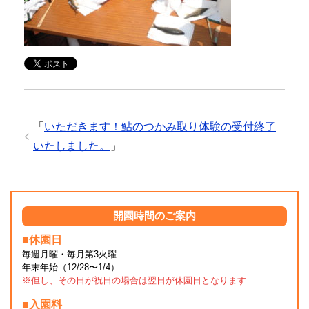
「
いただきます！鮎のつかみ取り体験の受付終了
いたしました。
」
開園時間のご案内
■休園日
毎週月曜・毎月第3火曜
年末年始（12/28〜1/4）
※但し、その日が祝日の場合は翌日が休園日となります
■入園料