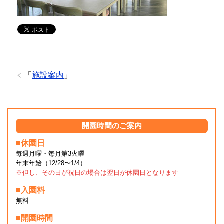
「
施設案内
」
開園時間のご案内
■休園日
毎週月曜・毎月第3火曜
年末年始（12/28〜1/4）
※但し、その日が祝日の場合は翌日が休園日となります
■入園料
無料
■開園時間