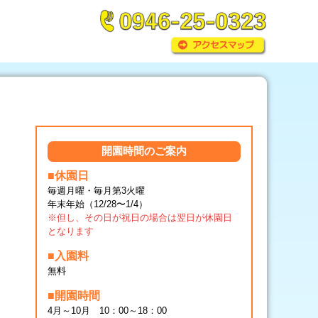
開園時間のご案内
■休園日
毎週月曜・毎月第3火曜
年末年始（12/28〜1/4）
※但し、その日が祝日の場合は翌日が休園日
となります
■入園料
無料
■開園時間
4月～10月 10：00～18：00