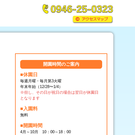
開園時間のご案内
■休園日
毎週月曜・毎月第3火曜
年末年始（12/28〜1/4）
※但し、その日が祝日の場合は翌日が休園日
となります
■入園料
無料
■開園時間
4月～10月 10：00～18：00