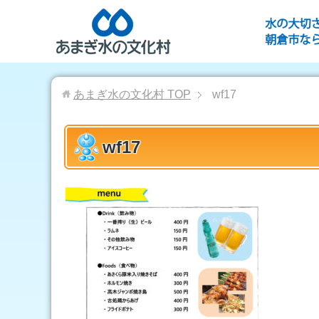
あまぎ水の文化村
TOP
wf17
wf17