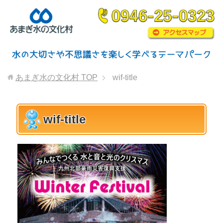
あまぎ水の文化村
TOP
wif-title
wif-title