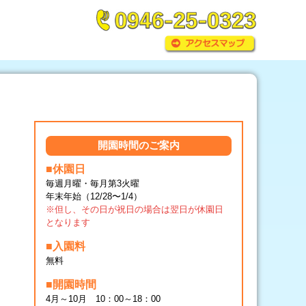
開園時間のご案内
■休園日
毎週月曜・毎月第3火曜
年末年始（12/28〜1/4）
※但し、その日が祝日の場合は翌日が休園日
となります
■入園料
無料
■開園時間
4月～10月 10：00～18：00